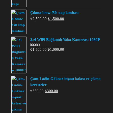
₺9,500.00.
fiyat:
aldı
₺9,000.00.
Çıkma bmw f30 stop lambası
Orijinal
Şu
₺
2,500.00
₺
1,500.00
fiyat:
andaki
₺2,500.00.
fiyat:
₺1,500.00.
2.el WiFi Bağlantılı Yaka Kamerası 1080P
Orijinal
Şu
₺
1,500.00
₺
1,000.00
5 üzerinden
5.00
oy aldı
fiyat:
andaki
₺1,500.00.
fiyat:
₺1,000.00.
Çam-Ladin-Göknar inşaat kalası ve çıkma
keresteler
Orijinal
Şu
₺
350.00
₺
300.00
fiyat:
andaki
₺350.00.
fiyat:
₺300.00.