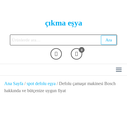
Skip
to
the
çıkma eşya
content
Ara:
Ara
0
Ana Sayfa
/
spot defolu eşya
/ Defolu çamaşır makinesi Bosch
hakkında ve bütçenize uygun fiyat