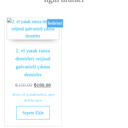
İndirim!
2. el yatak ranza
demirleri orijinal
galvanizli çıkma
demirler
Orijinal
Şu
₺
150.00
₺
100.00
fiyat:
andaki
ikinci el iş makineleri
,
spot
₺150.00.
fiyat:
defolu eşya
₺100.00.
Sepete Ekle