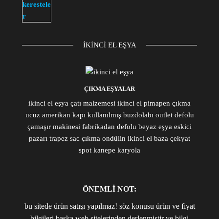
IKINCI EL EŞYA
ÇIKMA EŞYALAR
ikinci el eşya çatı malzemesi ikinci el pimapen çıkma
ucuz amerikan kapı kullanılmış buzdolabı outlet defolu
çamaşır makinesi fabrikadan defolu beyaz eşya eskici
pazarı trapez sac çıkma ondülin ikinci el baza çekyat
spot kanepe karyola
ÖNEMLİ NOT:
bu sitede ürün satışı yapılmaz! söz konusu ürün ve fiyat
bilgileri başka web sitelerinden derlenmiştir ve bilgi