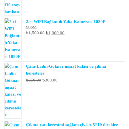
fiyat:
andaki
₺2,500.00.
fiyat:
₺1,500.00.
2.el WiFi Bağlantılı Yaka Kamerası 1080P
Orijinal
Şu
₺
1,500.00
₺
1,000.00
5 üzerinden
5.00
oy aldı
fiyat:
andaki
₺1,500.00.
fiyat:
₺1,000.00.
Çam-Ladin-Göknar inşaat kalası ve çıkma
keresteler
Orijinal
Şu
₺
350.00
₺
300.00
fiyat:
andaki
₺350.00.
fiyat:
₺300.00.
Çıkma çatı kerestesi sağlam çivisiz 5*10 direkler