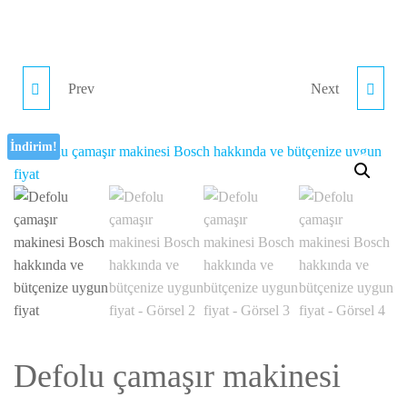
Prev
Next
2. EL YATAK RANZA
SANDVIÇ PANEL
DEMIRLERI ORIJINAL
MARKET VE HIRDAVAT
İndirim!
GALVANIZLI ÇIKMA
ÜRÜNLERI UYGUN
DEMIRLER
FIYATLAR
Defolu çamaşır makinesi