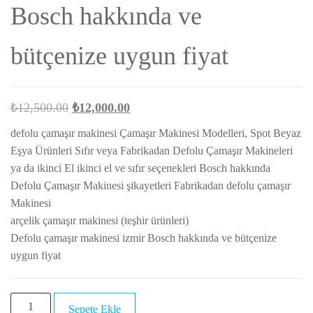
Bosch hakkında ve
bütçenize uygun fiyat
Orijinal
Şu
₺
12,500.00
₺
12,000.00
fiyat:
andaki
defolu çamaşır makinesi Çamaşır Makinesi Modelleri, Spot Beyaz
₺12,500.00.
fiyat:
Eşya Ürünleri Sıfır veya Fabrikadan Defolu Çamaşır Makineleri
₺12,000.00.
ya da ikinci El ikinci el ve sıfır seçenekleri Bosch hakkında
Defolu Çamaşır Makinesi şikayetleri Fabrikadan defolu çamaşır
Makinesi
arçelik çamaşır makinesi (teşhir ürünleri)
Defolu çamaşır makinesi izmir Bosch hakkında ve bütçenize
uygun fiyat
Defolu
Sepete Ekle