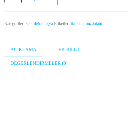
çamaşır
makinesi
Bosch
Kategoriler:
spot defolu eşya
Etiketler:
ikinci el buzdolabı
hakkında
ve
bütçenize
uygun
AÇIKLAMA
EK BILGI
fiyat
adet
DEĞERLENDIRMELER (0)