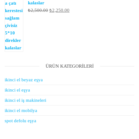
kalaslar
Orijinal
Şu
₺
2,500.00
₺
2,250.00
fiyat:
andaki
₺2,500.00.
fiyat:
₺2,250.00.
ÜRÜN KATEGORILERI
ikinci el beyaz eşya
ikinci el eşya
ikinci el iş makineleri
ikinci el mobilya
spot defolu eşya