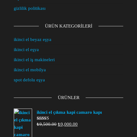
gizlilik politikası
ÜRÜN KATEGORILERI
ikinci el beyaz eşya
ikinci el eşya
ikinci el iş makineleri
ikinci el mobilya
spot defolu eşya
ÜRÜNLER
ikinci el çıkma kapi camaro kapı
Orijinal
Şu
₺
9,500.00
₺
9,000.00
5
üzerinden
fiyat:
andaki
4.00
oy