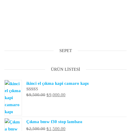
SEPET
ÜRÜN LISTESI
ikinci el çıkma kapi camaro kapı
Orijinal
Şu
₺
9,500.00
₺
9,000.00
5
üzerinden
fiyat:
andaki
4.00
oy
₺9,500.00.
fiyat:
aldı
₺9,000.00.
Çıkma bmw f30 stop lambası
Orijinal
Şu
₺
2,500.00
₺
1,500.00